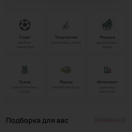
Спорт
Творчество
Музыка
футбол,
рисование, лепка
фортепиано,
гимнастика
вокал
Техно
Языки
Интеллект
робототехника,
английский и др.
шахматы,
LEGO
мент.счёт
Подборка для вас
Смотреть все →