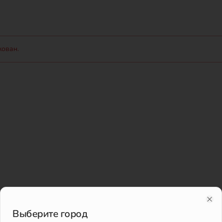
кован.
Clo
Выберите город